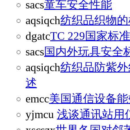
sacs
童车安全性能
aqsiqch
纺织品织物的
dgatc
TC 229国家标
sacs
国内外玩具安全
aqsiqch
纺织品防紫外
述
emcc
美国通信设备能
yjmcu
浅谈通讯站用
xscszx
世界各国对邻