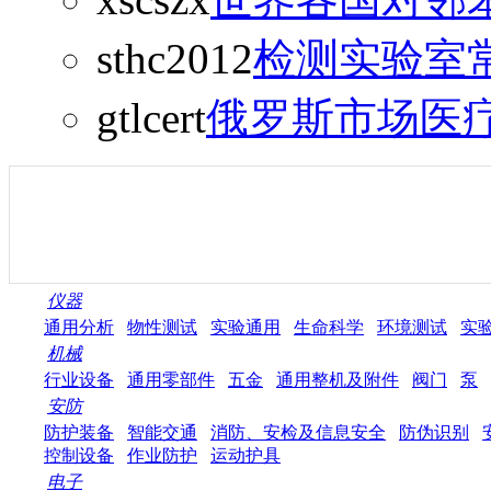
sthc2012
检测实验室常
gtlcert
俄罗斯市场医
仪器
通用分析
物性测试
实验通用
生命科学
环境测试
实
机械
行业设备
通用零部件
五金
通用整机及附件
阀门
泵
安防
防护装备
智能交通
消防、安检及信息安全
防伪识别
控制设备
作业防护
运动护具
电子