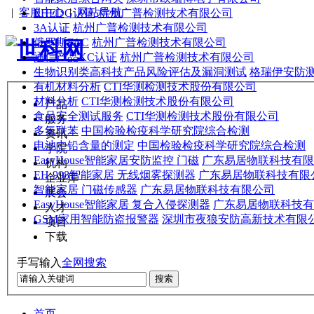
|
客服中心
|
网站导航
EHEDG认证
杭州广普检测技术有限公司
3A认证
杭州广普检测技术有限公司
俄罗斯FAC
杭州广普检测技术有限公司
通信产品KC认证
杭州广普检测技术有限公司
生物识别类高科技产品风险评估及漏洞测试
格瑞伊安防
有机材料分析
CTI华测检测技术股份有限公司
材料分析
CTI华测检测技术股份有限公司
产品
食品安全测试服务
CTI华测检测技术股份有限公司
服务
多氯联苯
中国检验检疫科学研究院综合检测
资讯
电池中铅含量的测定
中国检验检疫科学研究院综合检测
学院
EasyHouse智能家居安防监控 门磁
广东易居物联科技有限
机构
EH-998智能家居 无线烟雾探测器
广东易居物联科技有限
企业库
智能家居 门磁传感器
广东易居物联科技有限公司
展会
EasyHouse智能家居 复合入侵探测器
广东易居物联科技有
人才
GSM家用智能防盗报警器
深圳市夜狼安防高新技术有限
项目
下载
手写输入
全网搜索
搜索
首页