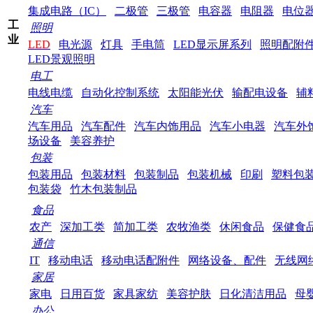
集成电路（IC）
二极管
三极管
电容器
电阻器
电位
工
照明
业
LED
电光源
灯具
手电筒
LED显示屏系列
照明配附
LED景观照明
电工
电线电缆
自动化控制系统
太阳能光伏
输配电设备
辅
汽车
汽车用品
汽车配件
汽车内饰用品
汽车小电器
汽车外
场设备
美容养护
包装
包装用品
包装材料
包装制品
包装机械
印刷
塑料包
包装袋
竹木包装制品
食品
农产
深加工类
简加工类
农牧渔类
休闲食品
保健食
通信
IT
移动电话
移动电话配附件
网络设备、配件
无线网
家居
家电
日用百货
家具家纺
美容护肤
日化清洁用品
母
办公