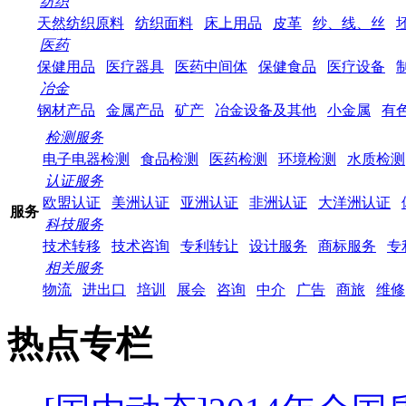
纺织
天然纺织原料
纺织面料
床上用品
皮革
纱、线、丝
医药
保健用品
医疗器具
医药中间体
保健食品
医疗设备
冶金
钢材产品
金属产品
矿产
冶金设备及其他
小金属
有
检测服务
电子电器检测
食品检测
医药检测
环境检测
水质检测
认证服务
欧盟认证
美洲认证
亚洲认证
非洲认证
大洋洲认证
服务
科技服务
技术转移
技术咨询
专利转让
设计服务
商标服务
专
相关服务
物流
进出口
培训
展会
咨询
中介
广告
商旅
维修
热点专栏