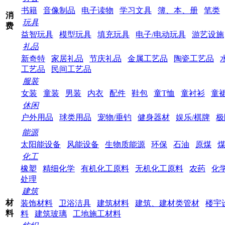
书籍
音像制品
电子读物
学习文具
簿、本、册
笔类
消
玩具
费
益智玩具
模型玩具
填充玩具
电子/电动玩具
游艺设施
礼品
新奇特
家居礼品
节庆礼品
金属工艺品
陶瓷工艺品
工艺品
民间工艺品
服装
女装
童装
男装
内衣
配件
鞋包
童T恤
童衬衫
童
休闲
户外用品
球类用品
宠物/垂钓
健身器材
娱乐/棋牌
极
能源
太阳能设备
风能设备
生物质能源
环保
石油
原煤
化工
橡塑
精细化学
有机化工原料
无机化工原料
农药
化
处理
建筑
材
装饰材料
卫浴洁具
建筑材料
建筑、建材类管材
楼宇
料
料
建筑玻璃
工地施工材料