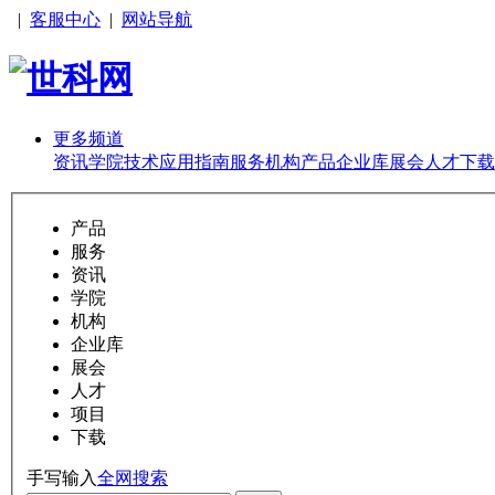
|
客服中心
|
网站导航
更多频道
资讯
学院
技术
应用
指南
服务
机构
产品
企业库
展会
人才
下载
产品
服务
资讯
学院
机构
企业库
展会
人才
项目
下载
手写输入
全网搜索