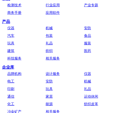
检测技术
行业应用
产业专题
商务手册
应用软件
产品
仪器
机械
安防
汽车
包装
食品
玩具
礼品
服装
建筑
纺织
医药
科技服务
相关服务
企业库
品牌机构
设计服务
仪器
电工
安防
机械
印刷
玩具
礼品
通信
家居
运动休闲
化工
能源
纺织皮革
冶金矿产
相关服务