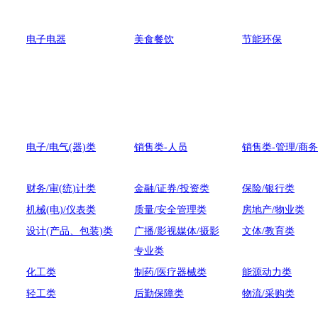
电子电器
美食餐饮
节能环保
电子/电气(器)类
销售类-人员
销售类-管理/商务
财务/审(统)计类
金融/证券/投资类
保险/银行类
机械(电)/仪表类
质量/安全管理类
房地产/物业类
设计(产品、包装)类
广播/影视媒体/摄影
文体/教育类
专业类
化工类
制药/医疗器械类
能源动力类
轻工类
后勤保障类
物流/采购类