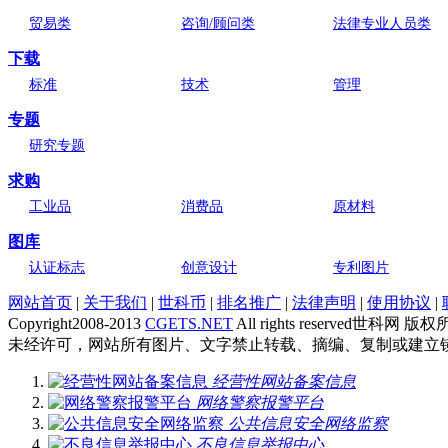
贸易类
咨询/顾问类
法律专业人员类
下载
标准
技术
管理
专题
研究专题
求购
工业品
消费品
原材料
图库
认证标志
创意设计
专利图片
网站首页
|
关于我们
|
世科币
|
排名推广
|
法律声明
|
使用协议
|
Copyright2008-2013
CGETS.NET
All rights reserved世科网 版
未经许可，网站所有图片、文字禁止转载、摘编、复制或建立
经营性网站备案信息
网络警察报警平台
公共信息安全网络监察
不良信息举报中心