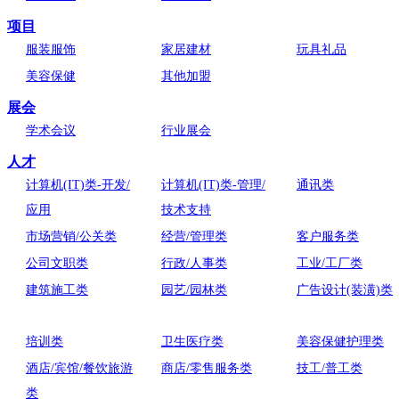
项目
服装服饰
家居建材
玩具礼品
美容保健
其他加盟
展会
学术会议
行业展会
人才
计算机(IT)类-开发/
计算机(IT)类-管理/
通讯类
应用
技术支持
市场营销/公关类
经营/管理类
客户服务类
公司文职类
行政/人事类
工业/工厂类
建筑施工类
园艺/园林类
广告设计(装潢)类
培训类
卫生医疗类
美容保健护理类
酒店/宾馆/餐饮旅游
商店/零售服务类
技工/普工类
类