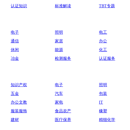
认证知识
标准解读
TBT专题
电子
照明
电工
通信
家居
办公
休闲
能源
化工
冶金
检测服务
认证服务
知识产权
电子
照明
五金
汽车
包装
办公文教
家电
IT
服装服饰
食品农产
橡塑
建材
医疗保养
精细化学