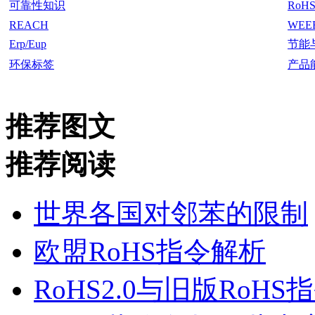
可靠性知识
RoH
REACH
WEE
Erp/Eup
节能
环保标签
产品
推荐图文
推荐阅读
世界各国对邻苯的限制
欧盟RoHS指令解析
RoHS2.0与旧版RoH